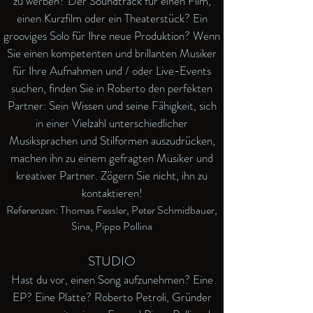
zu werben? Der Soundtrack für einen Film,
einen Kurzfilm oder ein Theaterstück? Ein
grooviges Solo für Ihre neue Produktion? Wenn
Sie einen kompetenten und brillanten Musiker
für Ihre Aufnahmen und / oder Live-Events
suchen, finden Sie in Roberto den perfekten
Partner: Sein Wissen und seine Fähigkeit, sich
in einer Vielzahl unterschiedlicher
Musiksprachen und Stilformen auszudrücken,
machen ihn zu einem gefragten Musiker und
kreativer Partner. Zögern Sie nicht, ihn zu
kontaktieren!
Referenzen: Thomas Fessler, Peter Schmidbauer,
Sina, Pippo Pollina
STUDIO
Hast du vor, einen Song aufzunehmen? Eine
EP? Eine Platte? Roberto Petroli, Gründer